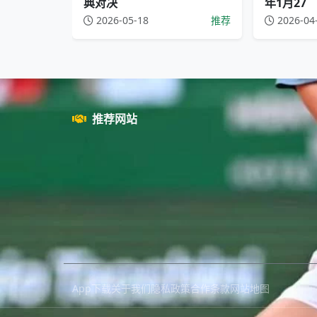
典对决
年1月27
2026-05-18
推荐
2026-04
推荐网站
App下载
关于我们
隐私政策
合作条款
网站地图