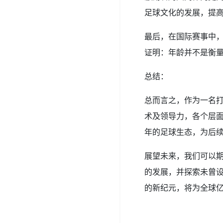
足球文化的发展，提
最后，在国际赛事中
证明：年龄并不是衡
总结：
总而言之，作为一名
术及领导力，各个层
年的足球生态，为后
展望未来，我们可以
的发展，并探索未曾
的新纪元，将为全球