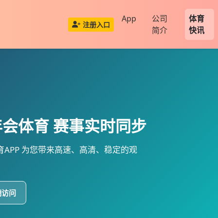
App
公司
体育
注册入口
简介
快讯
年会体育
赛事实时同步
APP
为您带来高速、高清、稳定的观
端访问