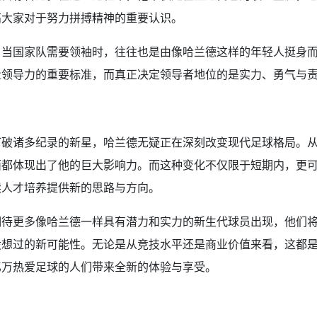
高大家对于努力拼搏精神的重要认识。
，当国家队需要领袖时，往往也是由像哈兰德这样的年轻人挺身
量领导力的重要标准，而真正决定领导者地位的是实力、勇气与
打破诸多纪录的新星，哈兰德无疑正在深刻改变现代足球格局。
面都体现出了他的巨大影响力。而这种变化不仅限于短期内，更
续人才培养提供新的思路与方向。
期待更多像哈兰德一样具有潜力和实力的新生代球员出现，他们
设想过的新可能性。无论是从竞技水平还是商业价值来看，这都
亿万热爱足球的人们带来全新的体验与享受。