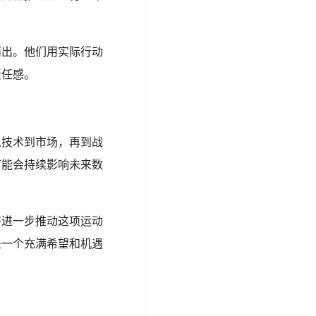
而出。他们用实际行动
责任感。
从技术到市场，再到战
可能会持续影响未来数
将进一步推动这项运动
是一个充满希望和机遇