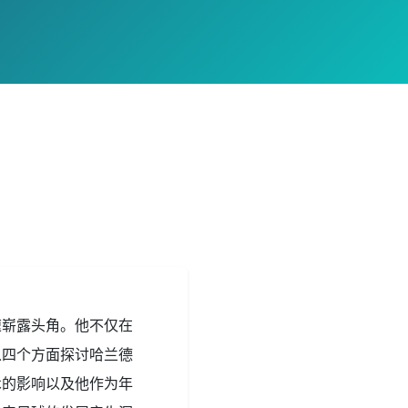
速崭露头角。他不仅在
从四个方面探讨哈兰德
术的影响以及他作为年