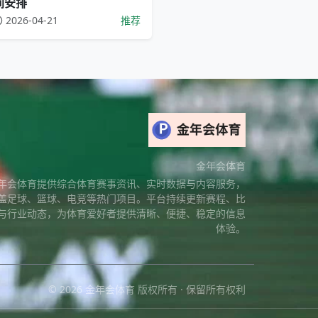
间安排
2026-04-21
推荐
金年会体育
年会体育提供综合体育赛事资讯、实时数据与内容服务，
盖足球、篮球、电竞等热门项目。平台持续更新赛程、比
与行业动态，为体育爱好者提供清晰、便捷、稳定的信息
体验。
© 2026 金年会体育 版权所有 · 保留所有权利