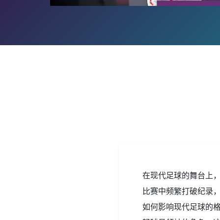
在现代足球的舞台上
比赛中频繁打破纪录
如何影响现代足球的