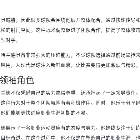
极具威胁，因此很多球队会围绕他展开整体配合，通过快速传导
宽松的射门空间。这种战术调整促进了团队合作，提高了整体攻
类型对手。
于哈兰德具备非常强大的压迫能力，不少球队选择通过前场逼抢
泛应用，为现代足球注入新鲜血液，让比赛变得更加激烈与精彩
员领袖角色
哈兰德不仅凭借自己的实力赢得尊重，还承担起了一定领导责任
，这种行为对于整个团队氛围有着积极作用。同时，他乐于分享
让他们能够更快适应职业生涯初期的不易。
兰德展示了一名职业运动员应有的态度与努力。他始终专注于训
高目标奋进。在这个过程中，他不仅是在塑造自己的职业生涯，