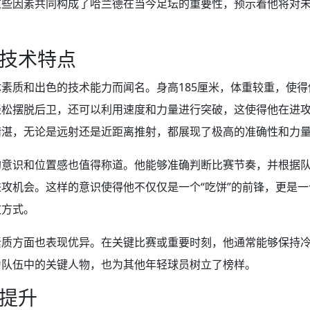
这些因素共同构成了哈兰德在当今足坛的重要性，预示着他将对
的技术特点
素质和出色的技术能力而闻名。身高185厘米，体重较重，使
轻松摆脱后卫，还可以利用速度和力量进行突破，这使得他在进
精湛，无论是远射还是近距离推射，都展现了极高的准确性和力
的意识和位置感也值得称道。他能够准确判断比赛节奏，并根据
攻机会。这样的意识使得他不仅仅是一个“吃饼”的前锋，更是
攻方式。
素质方面也表现优异。在关键比赛或重要时刻，他通常能够保持
为队伍中的关键人物，也为其他年轻球员树立了榜样。
值提升