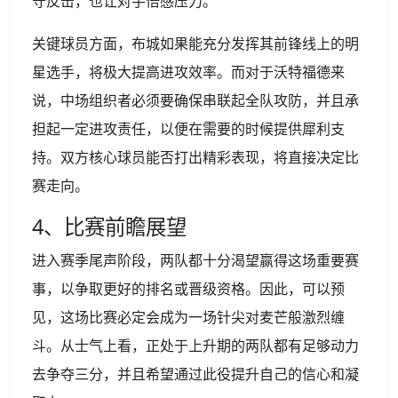
守反击，也让对手倍感压力。
关键球员方面，布城如果能充分发挥其前锋线上的明
星选手，将极大提高进攻效率。而对于沃特福德来
说，中场组织者必须要确保串联起全队攻防，并且承
担起一定进攻责任，以便在需要的时候提供犀利支
持。双方核心球员能否打出精彩表现，将直接决定比
赛走向。
4、比赛前瞻展望
进入赛季尾声阶段，两队都十分渴望赢得这场重要赛
事，以争取更好的排名或晋级资格。因此，可以预
见，这场比赛必定会成为一场针尖对麦芒般激烈缠
斗。从士气上看，正处于上升期的两队都有足够动力
去争夺三分，并且希望通过此役提升自己的信心和凝