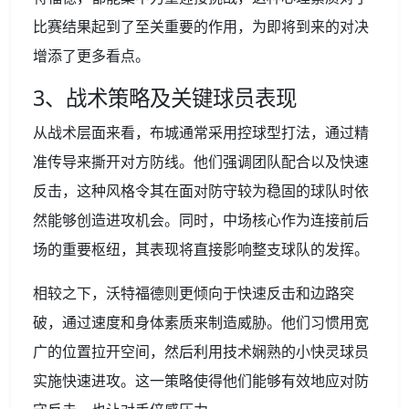
比赛结果起到了至关重要的作用，为即将到来的对决
增添了更多看点。
3、战术策略及关键球员表现
从战术层面来看，布城通常采用控球型打法，通过精
准传导来撕开对方防线。他们强调团队配合以及快速
反击，这种风格令其在面对防守较为稳固的球队时依
然能够创造进攻机会。同时，中场核心作为连接前后
场的重要枢纽，其表现将直接影响整支球队的发挥。
相较之下，沃特福德则更倾向于快速反击和边路突
破，通过速度和身体素质来制造威胁。他们习惯用宽
广的位置拉开空间，然后利用技术娴熟的小快灵球员
实施快速进攻。这一策略使得他们能够有效地应对防