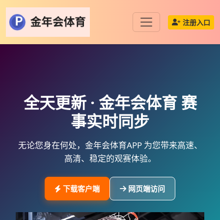
注册入口
全天更新 ·
金年会体育
赛
事实时同步
无论您身在何处，
金年会体育APP
为您带来高速、
高清、稳定的观赛体验。
下载客户端
网页端访问