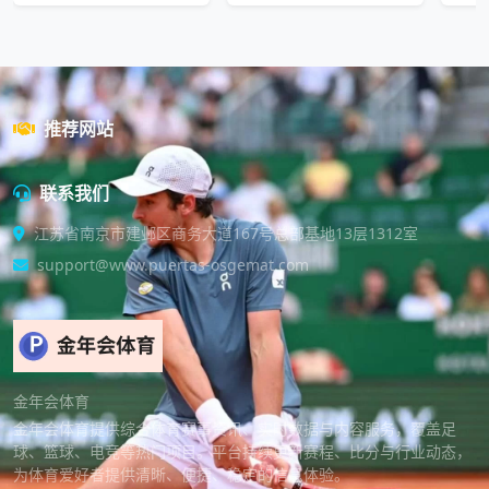
推荐网站
联系我们
江苏省南京市建邺区商务大道167号总部基地13层1312室
support@www.puertas-osgemat.com
金年会体育
金年会体育提供综合体育赛事资讯、实时数据与内容服务，覆盖足
球、篮球、电竞等热门项目。平台持续更新赛程、比分与行业动态，
为体育爱好者提供清晰、便捷、稳定的信息体验。