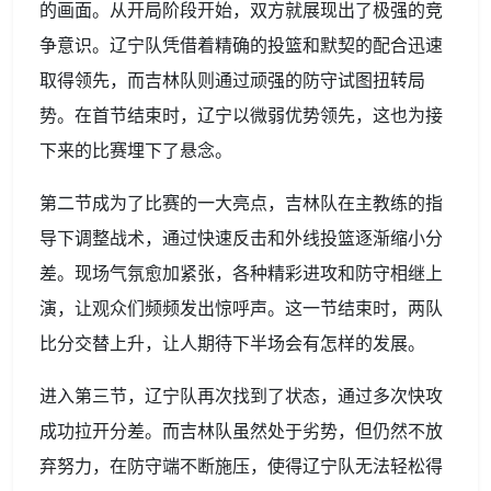
的画面。从开局阶段开始，双方就展现出了极强的竞
争意识。辽宁队凭借着精确的投篮和默契的配合迅速
取得领先，而吉林队则通过顽强的防守试图扭转局
势。在首节结束时，辽宁以微弱优势领先，这也为接
下来的比赛埋下了悬念。
第二节成为了比赛的一大亮点，吉林队在主教练的指
导下调整战术，通过快速反击和外线投篮逐渐缩小分
差。现场气氛愈加紧张，各种精彩进攻和防守相继上
演，让观众们频频发出惊呼声。这一节结束时，两队
比分交替上升，让人期待下半场会有怎样的发展。
进入第三节，辽宁队再次找到了状态，通过多次快攻
成功拉开分差。而吉林队虽然处于劣势，但仍然不放
弃努力，在防守端不断施压，使得辽宁队无法轻松得