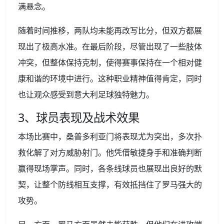
满悬念。
随着时间推移，两队均未能再改写比分，但双方都展
现出了极高水准。在最后阶段，尽管出现了一些肢体
冲突，但整体保持克制，使得赛事保持在一个相对健
康和谐的环境中进行。这种职业精神值得肯定，同时
也让观众感受到意大利足球独特魅力。
3、球员表现及战术效果
本场比赛中，桑普多利亚门将表现尤为突出，多次扑
救化解了对方威胁射门。他凭借敏捷身手和准确判断
赢得现场掌声。同时，各条线球员也展现出良好的默
契，让整个防线相互支撑，有效抵挡住了罗马强大的
攻势。