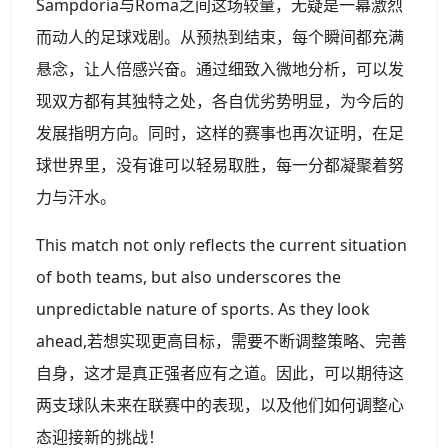
Sampdoria与Roma之间这场较量，无疑是一幕激烈
而动人的足球戏剧。从预热到结束，每个瞬间都充满
悬念，让人倍感兴奋。通过细致入微地分析，可以发
现双方都有其独特之处，各自优劣势明显，为今后的
发展指明方向。同时，这样的赛事也再次证明，在足
球世界里，没有谁可以轻易取胜，每一分都凝聚着努
力与汗水。
This match not only reflects the current situation
of both teams, but also underscores the
unpredictable nature of sports. As they look
ahead,若想实现更高目标，需要不断调整策略、完善
自身，这才是真正强者应有之道。因此，可以期待这
两支球队未来在联赛中的表现，以及他们如何调整心
态迎接新的挑战！