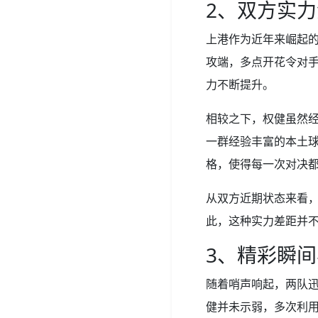
2、双方实
上港作为近年来崛起
攻端，多点开花令对
力不断提升。
相较之下，权健虽然
一群经验丰富的本土
格，使得每一次对决
从双方近期状态来看
此，这种实力差距并
3、精彩瞬
随着哨声响起，两队
健并未示弱，多次利