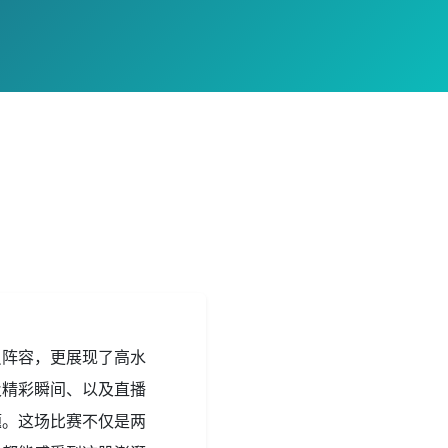
员阵容，更展现了高水
及精彩瞬间、以及直播
题。这场比赛不仅是两