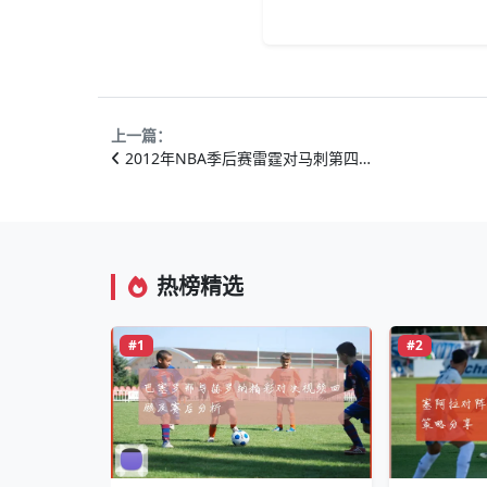
上一篇：
2012年NBA季后赛雷霆对马刺第四…
热榜精选
#1
#2