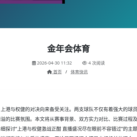
金年会体育
2026-04-30 11:32
4 次阅读
首页
/
体育快讯
，上港与权健的对决向来备受关注。两支球队不仅有着强大的球
四溢的比赛氛围。本文将从赛事背景、双方实力对比、比赛过程
细探讨“上港与权健激战正酣 直播盛况尽在眼前不容错过”的主