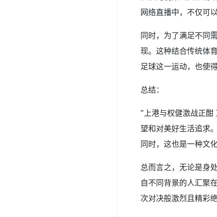
网络直播中，不仅可
同时，为了满足不同
现。这种结合传统体
足球这一运动，也使
总结：
"上港与权健激战正酣
望和对美好生活追求
同时，这也是一种文
总而言之，无论是身
自不同背景的人汇聚
次对决般激烈且精彩