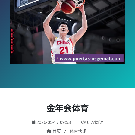
金年会体育
2026-05-17 09:53
0 次阅读
首页
/
体育快讯