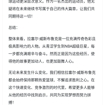
球运动更深层次意义。作为一名杰出的运动员，他无
疑将在未来继续书写属于自己的伟大篇章，让我们共
同期待这一切！
总结：
整体来看，拉塞尔·威斯布鲁克是一位充满传奇色彩且
极具影响力的人物。从青涩学生到NBA超级巨星，每
一步都充满艰辛与奋斗。然而正是因为这些经历，使
得他的故事更加动人，也更加鼓舞人心。
无论未来发生什么变化，我们相信拉塞尔·威斯布鲁克
都会始终保持那颗热爱篮球、不懈追求胜利之心。在
这个快速变化、竞争激烈的时代里，希望更多人能够
从他的经历中找到启示，共同为实现梦想而努力拼
搏！