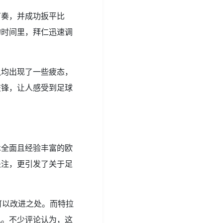
节奏，并成功扳平比
的时间里，拜仁迅速调
队均出现了一些疲态，
交锋，让人感受到足球
术全面且经验丰富的欧
关注，更引发了关于足
多可以改进之处。而特拉
佩。不少评论认为，这