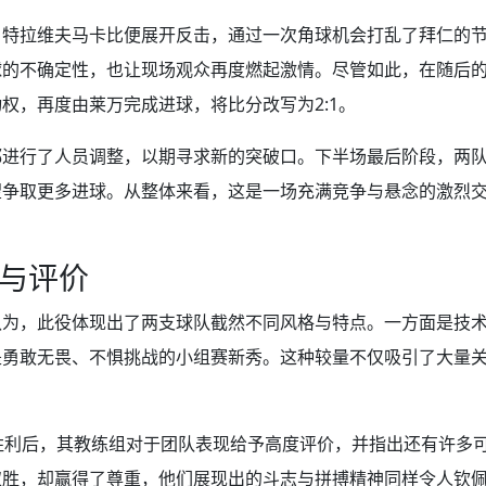
，特拉维夫马卡比便展开反击，通过一次角球机会打乱了拜仁的
球的不确定性，也让现场观众再度燃起激情。尽管如此，在随后
权，再度由莱万完成进球，将比分改写为2:1。
都进行了人员调整，以期寻求新的突破口。下半场最后阶段，两
望争取更多进球。从整体来看，这是一场充满竞争与悬念的激烈
响与评价
认为，此役体现出了两支球队截然不同风格与特点。一方面是技
是勇敢无畏、不惧挑战的小组赛新秀。这种较量不仅吸引了大量
ch赢得胜利后，其教练组对于团队表现给予高度评价，并指出还有许
取胜，却赢得了尊重，他们展现出的斗志与拼搏精神同样令人钦