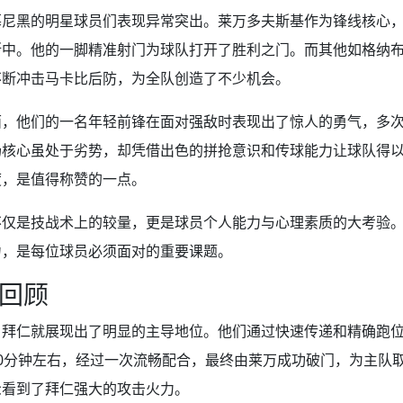
慕尼黑的明星球员们表现异常突出。莱万多夫斯基作为锋线核心
断中。他的一脚精准射门为球队打开了胜利之门。而其他如格纳
不断冲击马卡比后防，为全队创造了不少机会。
面，他们的一名年轻前锋在面对强敌时表现出了惊人的勇气，多
场核心虽处于劣势，却凭借出色的拼抢意识和传球能力让球队得
度，是值得称赞的一点。
不仅是技战术上的较量，更是球员个人能力与心理素质的大考验
力，是每位球员必须面对的重要课题。
程回顾
，拜仁就展现出了明显的主导地位。他们通过快速传递和精确跑
0分钟左右，经过一次流畅配合，最终由莱万成功破门，为主队
众看到了拜仁强大的攻击火力。