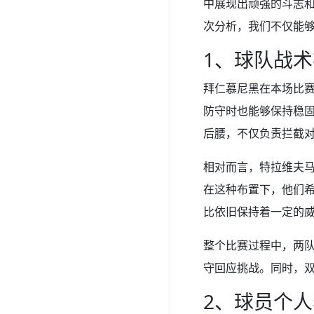
中展现出顽强的斗志
次分析，我们不仅能
1、球队战
拜仁慕尼黑在本场比赛
防守时也能够保持稳
后腰，不仅负责拦截
相对而言，特拉维夫马
在这种布置下，他们
比依旧保持着一定的
整个比赛过程中，两
守回应挑战。同时，
2、球员个