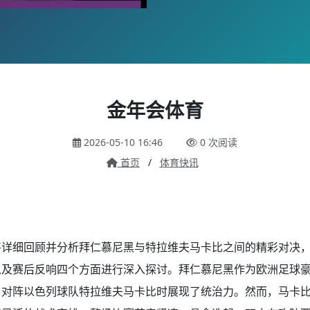
金年会体育
2026-05-10 16:46
0 次阅读
首页
/
体育快讯
将详细回顾并分析拜仁慕尼黑与特拉维夫马卡比之间的精彩对决
以及赛后反响四个方面进行深入探讨。拜仁慕尼黑作为欧洲足球
，对阵以色列球队特拉维夫马卡比时展现了统治力。然而，马卡