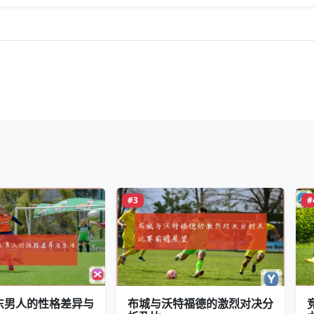
#3
#
东男人的性格差异与
布城与沃特福德的激烈对决分