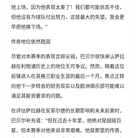
他上场，因为他表现太差了！我们都可能状态不佳，
但他没有为球队付出努力，这是最大的失望。我会更
早把他换下场。”
传奇地位依然稳固
尽管对本赛季的表现言辞尖锐，巴贝尔很快承认萨拉
赫在利物浦历史上的地位无可争议。然而，随着这位
前锋进入在英格兰职业生涯的最后一个月，焦点正转
向他下一步转会的财务现实以及欧洲俱乐部可能难以
满足其薪资要求的问题。
在评估萨拉赫在安菲尔德的长期影响和未来前景时，
巴贝尔补充道：“但在过去十年里，他绝对是超级巨
星，但本赛季对他来说非常艰难。他是那里的传奇，