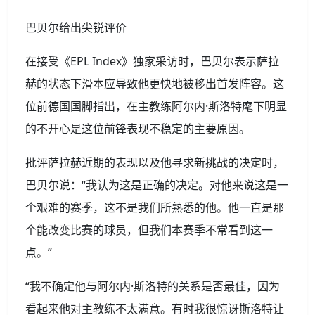
巴贝尔给出尖锐评价
在接受《EPL Index》独家采访时，巴贝尔表示萨拉
赫的状态下滑本应导致他更快地被移出首发阵容。这
位前德国国脚指出，在主教练阿尔内·斯洛特麾下明显
的不开心是这位前锋表现不稳定的主要原因。
批评萨拉赫近期的表现以及他寻求新挑战的决定时，
巴贝尔说：“我认为这是正确的决定。对他来说这是一
个艰难的赛季，这不是我们所熟悉的他。他一直是那
个能改变比赛的球员，但我们本赛季不常看到这一
点。”
“我不确定他与阿尔内·斯洛特的关系是否最佳，因为
看起来他对主教练不太满意。有时我很惊讶斯洛特让