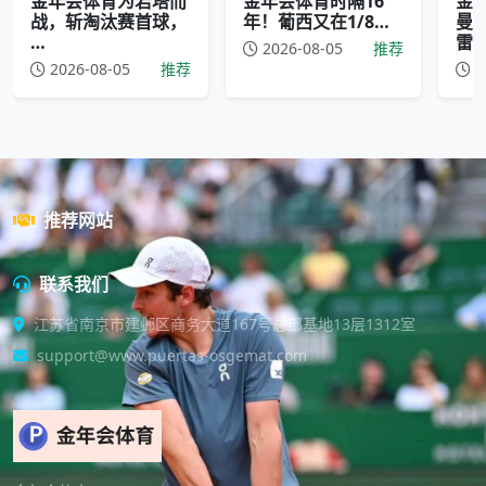
金年会体育为若塔而
金年会体育时隔16
金
战，斩淘汰赛首球，
年！葡西又在1/8…
曼
…
雷
2026-08-05
推荐
2026-08-05
推荐
2
推荐网站
联系我们
江苏省南京市建邺区商务大道167号总部基地13层1312室
support@www.puertas-osgemat.com