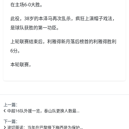
在主场6-0大胜。
此役，38岁的本泽马再次乱杀，疯狂上演帽子戏法，
是球队获胜的第一功臣。
上轮联赛结束后，利雅得新月落后榜首的利雅得胜利
6分。
本轮联赛，
上一篇：
中超16队外援一览，泰山队更换人数最…
下一篇：
波切蒂诺：当年在巴黎换下梅西是为保护…