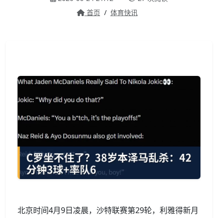
首页
/
体育快讯
北京时间4月9日凌晨，沙特联赛第29轮，利雅得新月