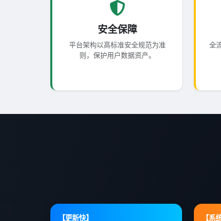
安全保障
平台架构以高标准安全规范为准
全
则，保护用户数据资产。
【更新快】
【系