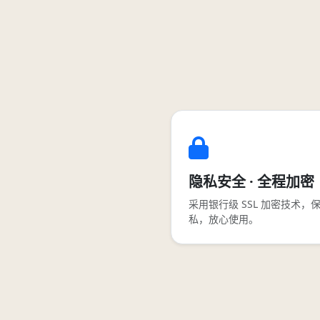
隐私安全 · 全程加密
采用银行级 SSL 加密技术
私，放心使用。