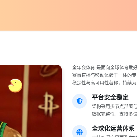
金年会体育 是面向全球体育爱
赛事直播与移动体验于一体的专
稳定性与高可用性著称，持续为
平台安全稳定
架构采用多节点部署
数据完整性，支持多
全球化运营体系