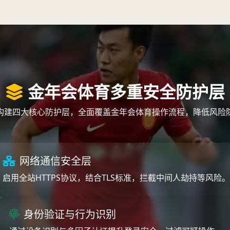
金年会体育多重安全防护层
构建四大核心防护层，全面覆盖金年会体育操作流程，降低风险
网络通信安全层
启用全站HTTPS协议，结合TLS标准，拦截中间人劫持等风险。
身份验证与行为识别