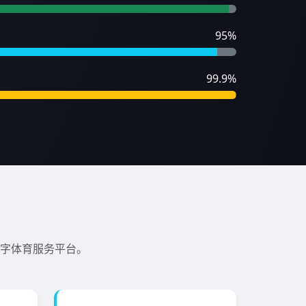
95%
99.9%
数字体育服务平台。