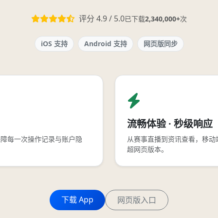
评分 4.9 / 5.0
已下载
2,340,000+
次
iOS 支持
Android 支持
网页版同步
流畅体验 · 秒级响应
，保障每一次操作记录与账户隐
从赛事直播到资讯查看，移动
超网页版本。
下载 App
网页版入口