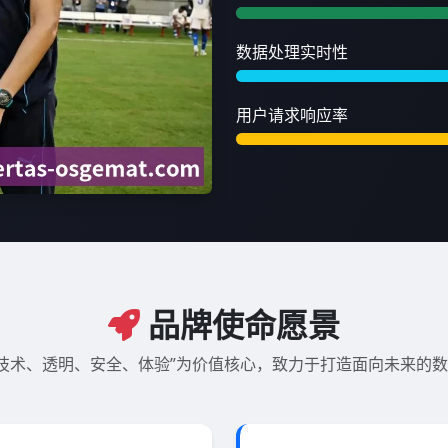
数据处理实时性
用户请求响应率
品牌使命愿景
“技术、透明、安全、体验”为价值核心，致力于打造面向未来的